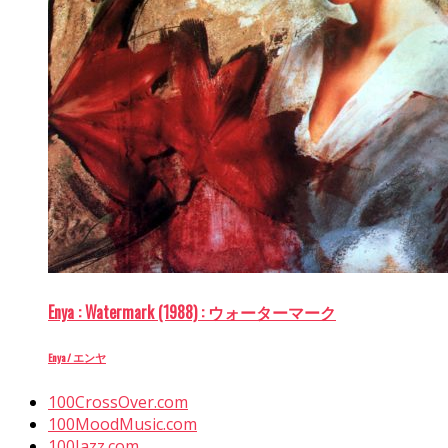
Enya : Watermark (1988) : ウォーターマーク
Enya / エンヤ
100CrossOver.com
100MoodMusic.com
100Jazz.com