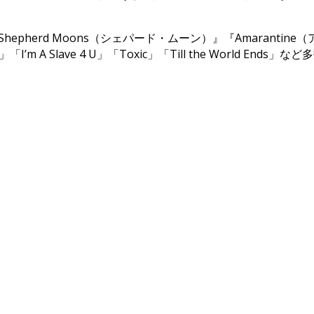
hepherd Moons（シェパード・ムーン）』『Amaran
man」「I’m A Slave 4 U」「Toxic」「Till the World Ends