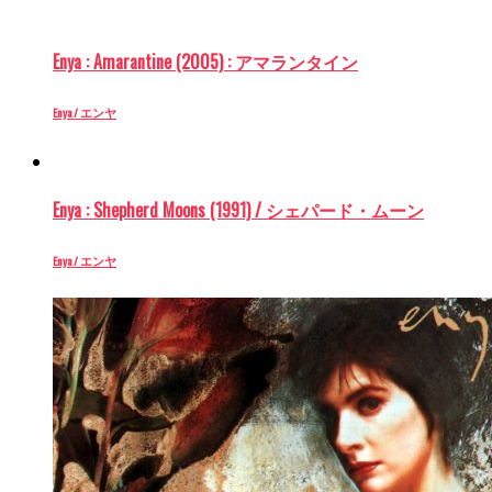
Enya : Amarantine (2005) : アマランタイン
Enya / エンヤ
Enya : Shepherd Moons (1991) / シェパード・ムーン
Enya / エンヤ