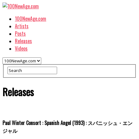
100NewAge.com
Artists
Posts
Releases
Videos
Releases
Paul Winter Consort : Spanish Angel (1993) : スパニッシュ・エン
ジャル